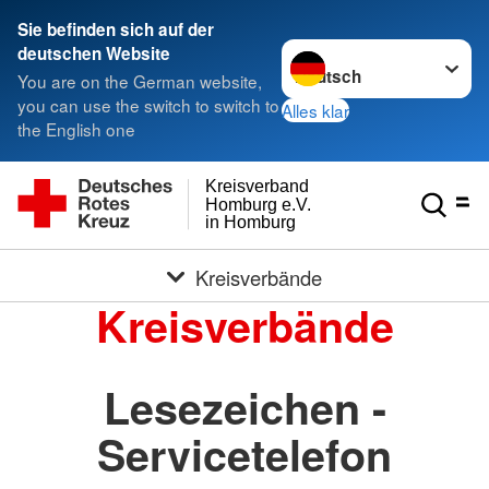
Sie befinden sich auf der
Sprache wechseln zu
deutschen Website
You are on the German website,
you can use the switch to switch to
Alles klar
the English one
Kreisverband
Homburg e.V.
in Homburg
Kreisverbände
Kreisverbände
Lesezeichen -
Servicetelefon