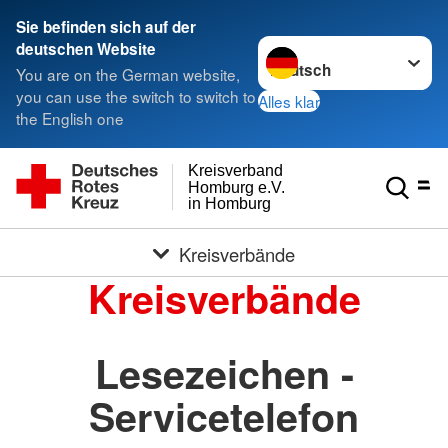
Sie befinden sich auf der
Sprache wechseln zu
deutschen Website
You are on the German website,
you can use the switch to switch to
Alles klar
the English one
Kreisverband
Homburg e.V.
in Homburg
Kreisverbände
Kreisverbände
Lesezeichen -
Servicetelefon