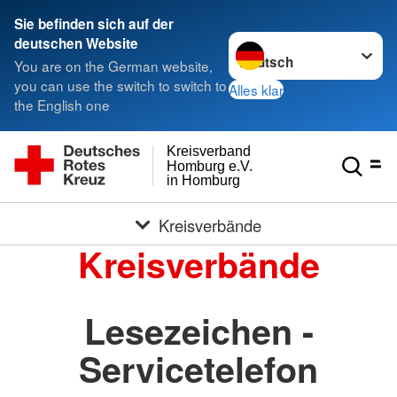
Sie befinden sich auf der
Sprache wechseln zu
deutschen Website
You are on the German website,
you can use the switch to switch to
Alles klar
the English one
Kreisverband
Homburg e.V.
in Homburg
Kreisverbände
Kreisverbände
Lesezeichen -
Servicetelefon