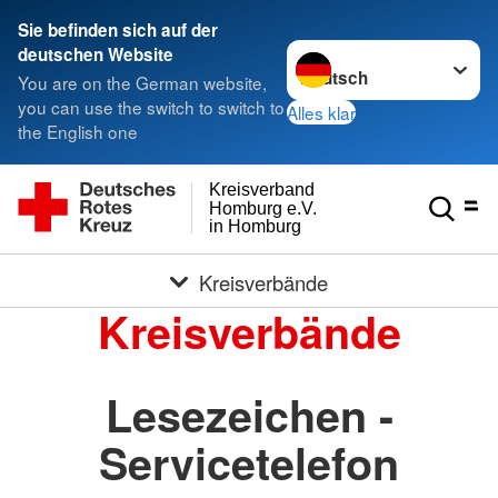
Sie befinden sich auf der
Sprache wechseln zu
deutschen Website
You are on the German website,
you can use the switch to switch to
Alles klar
the English one
Kreisverband
Homburg e.V.
in Homburg
Kreisverbände
Kreisverbände
Lesezeichen -
Servicetelefon