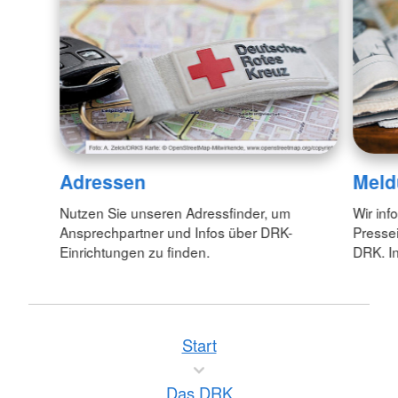
Adressen
Meld
Nutzen Sie unseren Adressfinder, um
Wir inf
Ansprechpartner und Infos über DRK-
Pressei
Einrichtungen zu finden.
DRK. In
Start
Das DRK