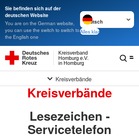
Sie befinden sich auf der
Sprache wechseln zu
deutschen Website
You are on the German website,
you can use the switch to switch to
Alles klar
the English one
Kreisverband
Homburg e.V.
in Homburg
Kreisverbände
Kreisverbände
Lesezeichen -
Servicetelefon