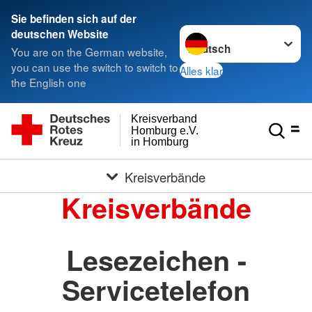
Sie befinden sich auf der
Sprache wechseln zu
deutschen Website
You are on the German website,
you can use the switch to switch to
Alles klar
the English one
Kreisverband
Homburg e.V.
in Homburg
Kreisverbände
Kreisverbände
Lesezeichen -
Servicetelefon