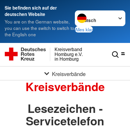
Sie befinden sich auf der
Sprache wechseln zu
deutschen Website
You are on the German website,
you can use the switch to switch to
Alles klar
the English one
Kreisverband
Homburg e.V.
in Homburg
Kreisverbände
Kreisverbände
Lesezeichen -
Servicetelefon