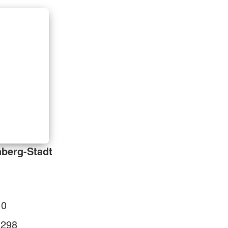
berg-Stadt
 0
 298