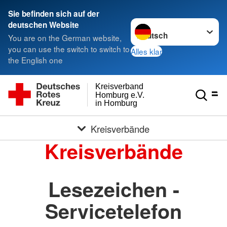
Sie befinden sich auf der
Sprache wechseln zu
deutschen Website
You are on the German website,
you can use the switch to switch to
Alles klar
the English one
Kreisverband
Homburg e.V.
in Homburg
Kreisverbände
Kreisverbände
Lesezeichen -
Servicetelefon