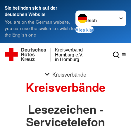
Sie befinden sich auf der
Sprache wechseln zu
deutschen Website
You are on the German website,
you can use the switch to switch to
Alles klar
the English one
Kreisverband
Homburg e.V.
in Homburg
Kreisverbände
Kreisverbände
Lesezeichen -
Servicetelefon