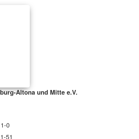
urg-Altona und Mitte e.V.
11-0
11-51