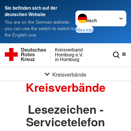
Sie befinden sich auf der
Sprache wechseln zu
deutschen Website
You are on the German website,
you can use the switch to switch to
Alles klar
the English one
Kreisverband
Homburg e.V.
in Homburg
Kreisverbände
Kreisverbände
Lesezeichen -
Servicetelefon