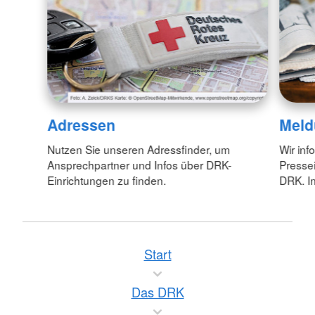
Adressen
Meld
Nutzen Sie unseren Adressfinder, um
Wir inf
Ansprechpartner und Infos über DRK-
Pressei
Einrichtungen zu finden.
DRK. In
Start
Das DRK