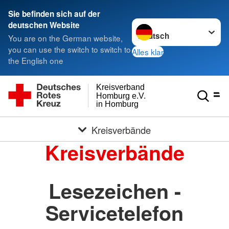
Sie befinden sich auf der
Sprache wechseln zu
deutschen Website
You are on the German website,
you can use the switch to switch to
Alles klar
the English one
Kreisverband
Homburg e.V.
in Homburg
Kreisverbände
Kreisverbände
Lesezeichen -
Servicetelefon