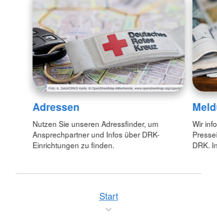
Adressen
Meld
Nutzen Sie unseren Adressfinder, um
Wir inf
Ansprechpartner und Infos über DRK-
Pressei
Einrichtungen zu finden.
DRK. In
Start