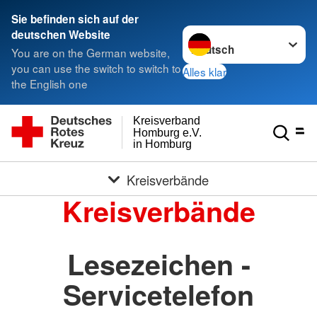
Sie befinden sich auf der
Sprache wechseln zu
deutschen Website
You are on the German website,
you can use the switch to switch to
Alles klar
the English one
Kreisverband
Homburg e.V.
in Homburg
Kreisverbände
Kreisverbände
Lesezeichen -
Servicetelefon