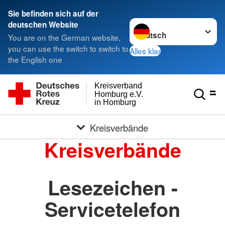
Sie befinden sich auf der
Sprache wechseln zu
deutschen Website
You are on the German website,
you can use the switch to switch to
Alles klar
the English one
Kreisverband
Homburg e.V.
in Homburg
Kreisverbände
Kreisverbände
Lesezeichen -
Servicetelefon