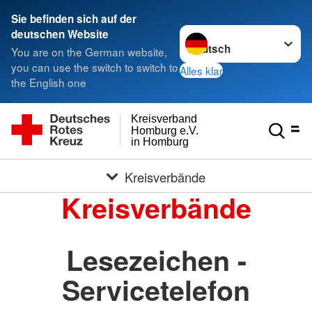
Sie befinden sich auf der
Sprache wechseln zu
deutschen Website
You are on the German website,
you can use the switch to switch to
Alles klar
the English one
Kreisverband
Homburg e.V.
in Homburg
Kreisverbände
Kreisverbände
Lesezeichen -
Servicetelefon