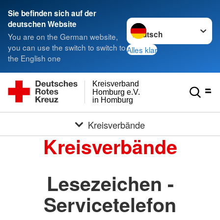
Sie befinden sich auf der
Sprache wechseln zu
deutschen Website
You are on the German website,
you can use the switch to switch to
Alles klar
the English one
Kreisverband
Homburg e.V.
in Homburg
Kreisverbände
Kreisverbände
Lesezeichen -
Servicetelefon