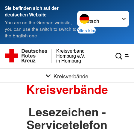
Sie befinden sich auf der
Sprache wechseln zu
deutschen Website
You are on the German website,
you can use the switch to switch to
Alles klar
the English one
Kreisverband
Homburg e.V.
in Homburg
Kreisverbände
Kreisverbände
Lesezeichen -
Servicetelefon