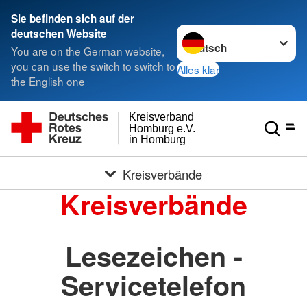
Sie befinden sich auf der
Sprache wechseln zu
deutschen Website
You are on the German website,
you can use the switch to switch to
Alles klar
the English one
Kreisverband
Homburg e.V.
in Homburg
Kreisverbände
Kreisverbände
Lesezeichen -
Servicetelefon