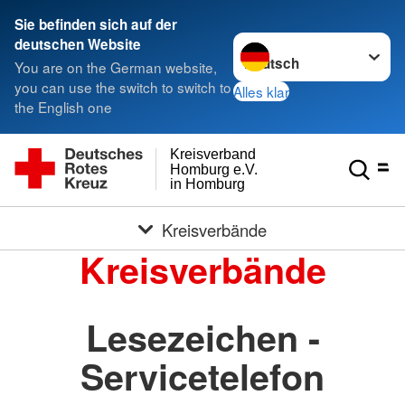
Sie befinden sich auf der
Sprache wechseln zu
deutschen Website
You are on the German website,
you can use the switch to switch to
Alles klar
the English one
Kreisverband
Homburg e.V.
in Homburg
Kreisverbände
Kreisverbände
Lesezeichen -
Servicetelefon