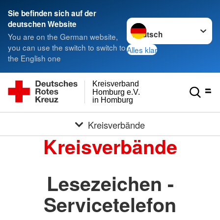
Sie befinden sich auf der
Sprache wechseln zu
deutschen Website
You are on the German website,
you can use the switch to switch to
Alles klar
the English one
Kreisverband
Homburg e.V.
in Homburg
Kreisverbände
Kreisverbände
Lesezeichen -
Servicetelefon