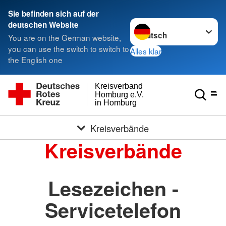
Sie befinden sich auf der
Sprache wechseln zu
deutschen Website
You are on the German website,
you can use the switch to switch to
Alles klar
the English one
Kreisverband
Homburg e.V.
in Homburg
Kreisverbände
Kreisverbände
Lesezeichen -
Servicetelefon