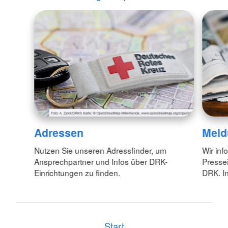
Adressen
Meld
Nutzen Sie unseren Adressfinder, um
Wir inf
Ansprechpartner und Infos über DRK-
Pressei
Einrichtungen zu finden.
DRK. In
Start