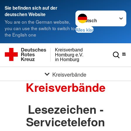
Sie befinden sich auf der
Sprache wechseln zu
deutschen Website
You are on the German website,
you can use the switch to switch to
Alles klar
the English one
Kreisverband
Homburg e.V.
in Homburg
Kreisverbände
Kreisverbände
Lesezeichen -
Servicetelefon