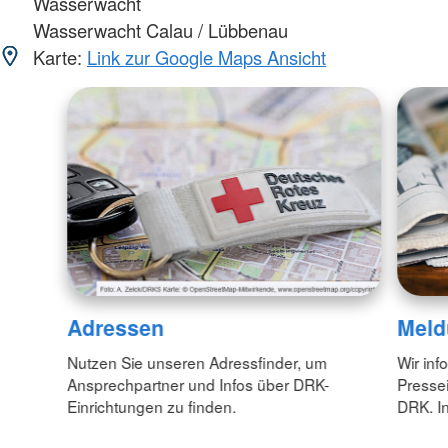
Wasserwacht
Wasserwacht Calau / Lübbenau
Karte:
Link zur Google Maps Ansicht
Adressen
Meld
Nutzen Sie unseren Adressfinder, um
Wir inf
Ansprechpartner und Infos über DRK-
Pressei
Einrichtungen zu finden.
DRK. In