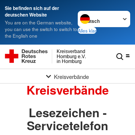
Sie befinden sich auf der
Sprache wechseln zu
deutschen Website
You are on the German website,
you can use the switch to switch to
Alles klar
the English one
Kreisverband
Homburg e.V.
in Homburg
Kreisverbände
Kreisverbände
Lesezeichen -
Servicetelefon