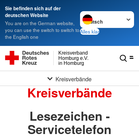
Sie befinden sich auf der
Sprache wechseln zu
deutschen Website
You are on the German website,
you can use the switch to switch to
Alles klar
the English one
Kreisverband
Homburg e.V.
in Homburg
Kreisverbände
Kreisverbände
Lesezeichen -
Servicetelefon