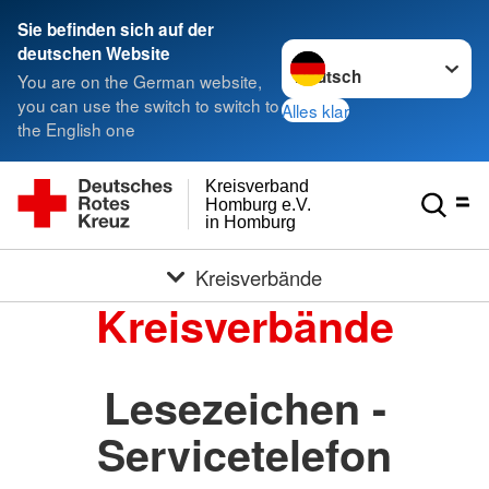
Sie befinden sich auf der
Sprache wechseln zu
deutschen Website
You are on the German website,
you can use the switch to switch to
Alles klar
the English one
Kreisverband
Homburg e.V.
in Homburg
Kreisverbände
Kreisverbände
Lesezeichen -
Servicetelefon