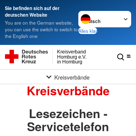
Sie befinden sich auf der
Sprache wechseln zu
deutschen Website
You are on the German website,
you can use the switch to switch to
Alles klar
the English one
Kreisverband
Homburg e.V.
in Homburg
Kreisverbände
Kreisverbände
Lesezeichen -
Servicetelefon