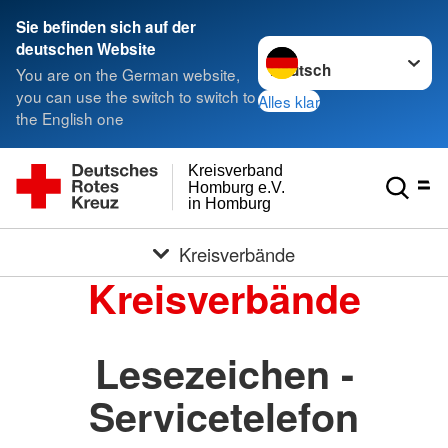
Sie befinden sich auf der
Sprache wechseln zu
deutschen Website
You are on the German website,
you can use the switch to switch to
Alles klar
the English one
Kreisverband
Homburg e.V.
in Homburg
Kreisverbände
Kreisverbände
Lesezeichen -
Servicetelefon