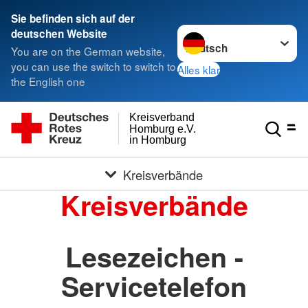
Sie befinden sich auf der
Sprache wechseln zu
deutschen Website
You are on the German website,
you can use the switch to switch to
Alles klar
the English one
Kreisverband
Homburg e.V.
in Homburg
Kreisverbände
Kreisverbände
Lesezeichen -
Servicetelefon