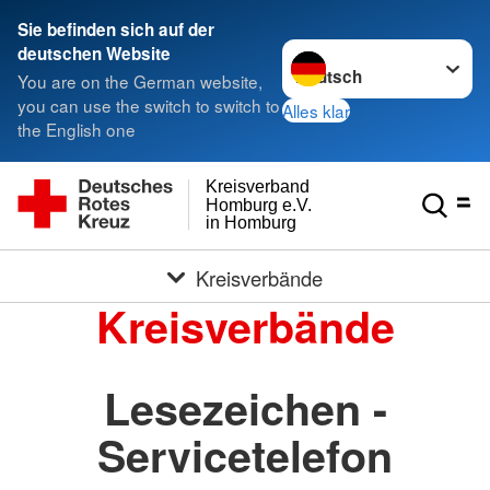
Sie befinden sich auf der
Sprache wechseln zu
deutschen Website
You are on the German website,
you can use the switch to switch to
Alles klar
the English one
Kreisverband
Homburg e.V.
in Homburg
Kreisverbände
Kreisverbände
Lesezeichen -
Servicetelefon