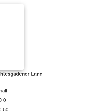
chtesgadener Land
all
0 0
0 50