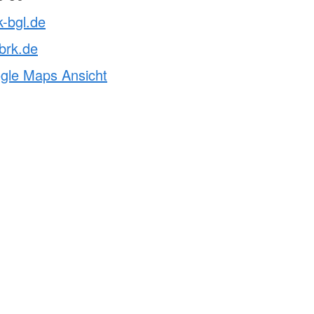
k-bgl.de
brk.de
ogle Maps Ansicht