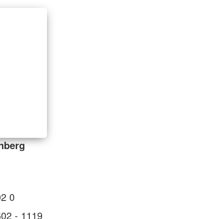
nberg
02 0
602 - 1119