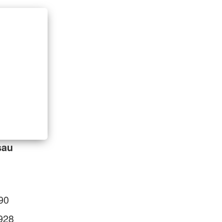
sau
90
928