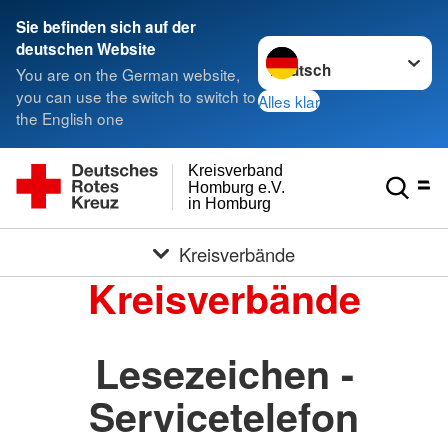
Sie befinden sich auf der
Sprache wechseln zu
deutschen Website
You are on the German website,
you can use the switch to switch to
Alles klar
the English one
Kreisverband
Homburg e.V.
in Homburg
Kreisverbände
Kreisverbände
Lesezeichen -
Servicetelefon