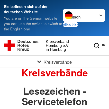
Sie befinden sich auf der
Sprache wechseln zu
deutschen Website
You are on the German website,
you can use the switch to switch to
Alles klar
the English one
Kreisverband
Homburg e.V.
in Homburg
Kreisverbände
Kreisverbände
Lesezeichen -
Servicetelefon