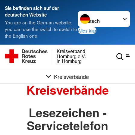
Sie befinden sich auf der
Sprache wechseln zu
deutschen Website
You are on the German website,
you can use the switch to switch to
Alles klar
the English one
Kreisverband
Homburg e.V.
in Homburg
Kreisverbände
Kreisverbände
Lesezeichen -
Servicetelefon