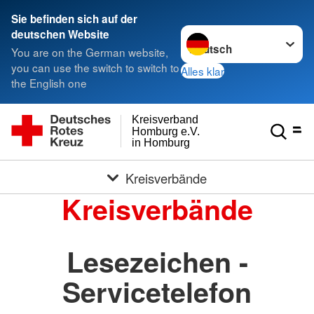
Sie befinden sich auf der
Sprache wechseln zu
deutschen Website
You are on the German website,
you can use the switch to switch to
Alles klar
the English one
Kreisverband
Homburg e.V.
in Homburg
Kreisverbände
Kreisverbände
Lesezeichen -
Servicetelefon