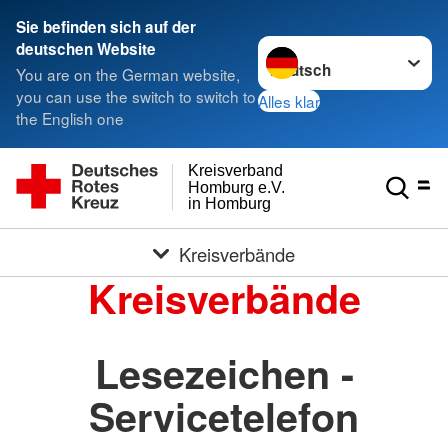
Sie befinden sich auf der
Sprache wechseln zu
deutschen Website
You are on the German website,
you can use the switch to switch to
Alles klar
the English one
Kreisverband
Homburg e.V.
in Homburg
Kreisverbände
Kreisverbände
Lesezeichen -
Servicetelefon