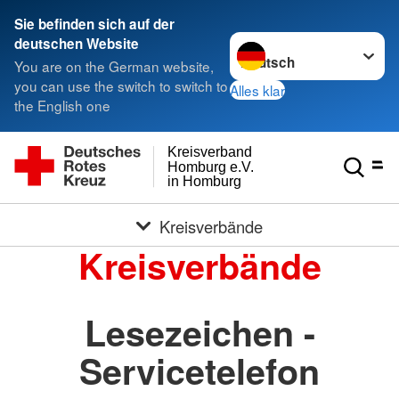
Sie befinden sich auf der
Sprache wechseln zu
deutschen Website
You are on the German website,
you can use the switch to switch to
Alles klar
the English one
Kreisverband
Homburg e.V.
in Homburg
Kreisverbände
Kreisverbände
Lesezeichen -
Servicetelefon