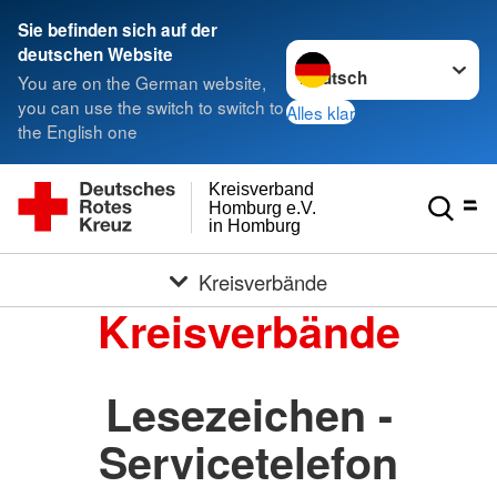
Sie befinden sich auf der
Sprache wechseln zu
deutschen Website
You are on the German website,
you can use the switch to switch to
Alles klar
the English one
Kreisverband
Homburg e.V.
in Homburg
Kreisverbände
Kreisverbände
Lesezeichen -
Servicetelefon