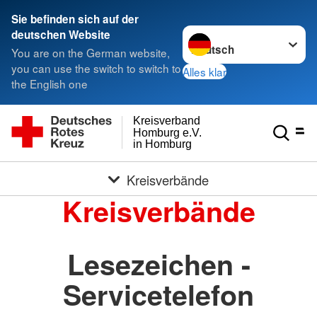
Sie befinden sich auf der
Sprache wechseln zu
deutschen Website
You are on the German website,
you can use the switch to switch to
Alles klar
the English one
Kreisverband
Homburg e.V.
in Homburg
Kreisverbände
Kreisverbände
Lesezeichen -
Servicetelefon