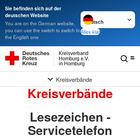
Sie befinden sich auf der
Sprache wechseln zu
deutschen Website
You are on the German website,
you can use the switch to switch to
Alles klar
the English one
Kreisverband
Homburg e.V.
in Homburg
Kreisverbände
Kreisverbände
Lesezeichen -
Servicetelefon