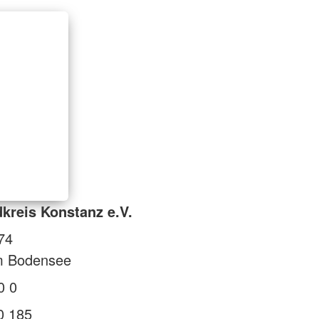
kreis Konstanz e.V.
74
m Bodensee
0 0
0 185