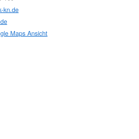
k-kn.de
.de
ogle Maps Ansicht