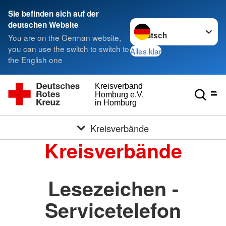
Sie befinden sich auf der
Sprache wechseln zu
deutschen Website
You are on the German website,
you can use the switch to switch to
Alles klar
the English one
Kreisverband
Homburg e.V.
in Homburg
Kreisverbände
Kreisverbände
Lesezeichen -
Servicetelefon