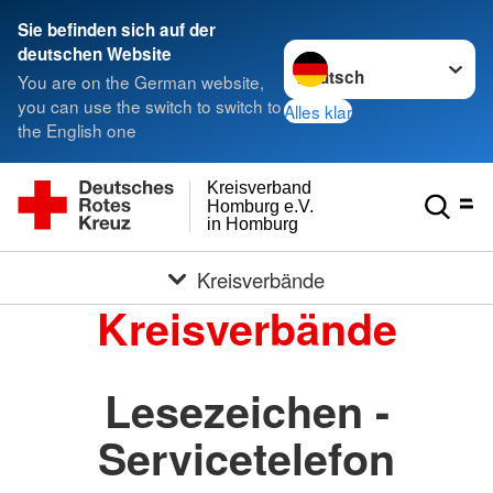
Sie befinden sich auf der
Sprache wechseln zu
deutschen Website
You are on the German website,
you can use the switch to switch to
Alles klar
the English one
Kreisverband
Homburg e.V.
in Homburg
Kreisverbände
Kreisverbände
Lesezeichen -
Servicetelefon