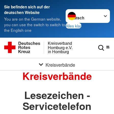
Sie befinden sich auf der
Sprache wechseln zu
deutschen Website
You are on the German website,
you can use the switch to switch to
Alles klar
the English one
Kreisverband
Homburg e.V.
in Homburg
Kreisverbände
Kreisverbände
Lesezeichen -
Servicetelefon