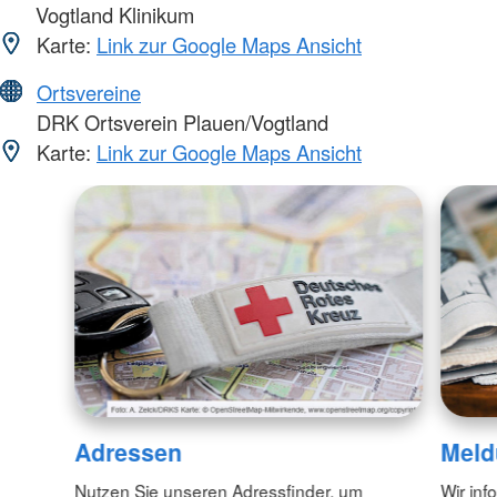
Vogtland Klinikum
Karte:
Link zur Google Maps Ansicht
Ortsvereine
DRK Ortsverein Plauen/Vogtland
Karte:
Link zur Google Maps Ansicht
Adressen
Meld
Nutzen Sie unseren Adressfinder, um
Wir inf