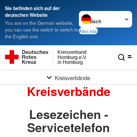
Sie befinden sich auf der
Sprache wechseln zu
deutschen Website
You are on the German website,
you can use the switch to switch to
Alles klar
the English one
Kreisverband
Homburg e.V.
in Homburg
Kreisverbände
Kreisverbände
Lesezeichen -
Servicetelefon