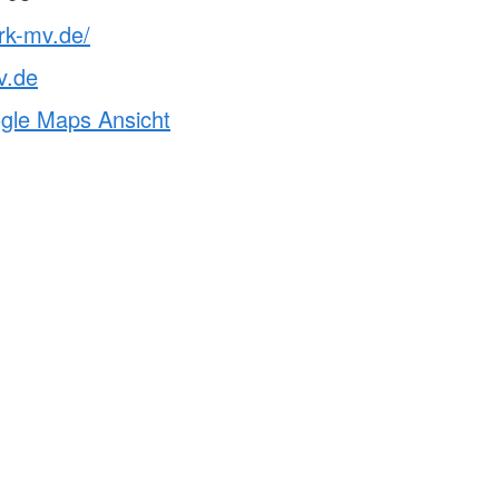
rk-mv.de/
v.de
ogle Maps Ansicht