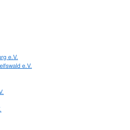
rg e.V.
ifswald e.V.
V.
.