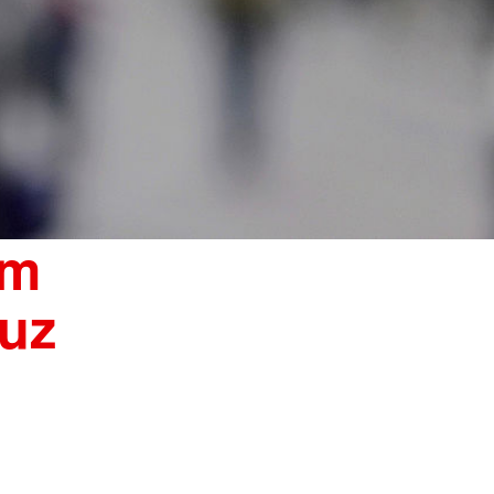
im
uz